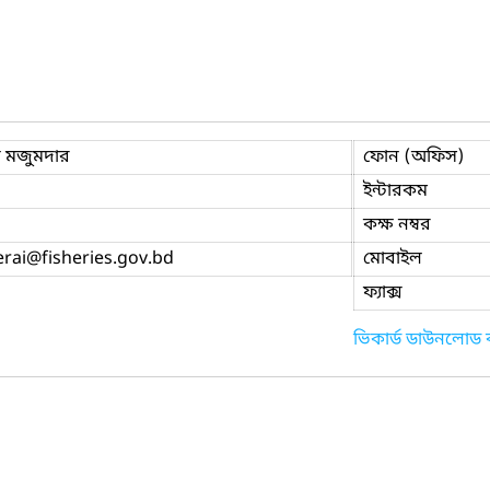
ন মজুমদার
ফোন (অফিস)
ইন্টারকম
কক্ষ নম্বর
rai
@fisheries.gov.bd
মোবাইল
ফ্যাক্স
ভিকার্ড ডাউনলোড