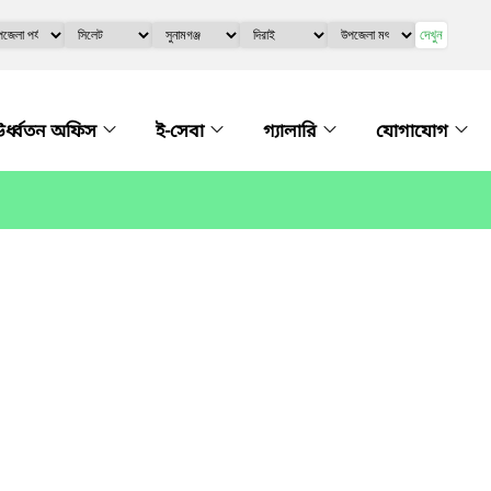
দেখুন
র্ধ্বতন অফিস
ই-সেবা
গ্যালারি
যোগাযোগ