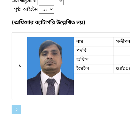
ক্রম অনুসারে
পৃষ্ঠা আইটেম
(অফিসার ক্যাটাগরি উল্লেখিত নয়)
নাম
সন্দীপ
পদবি
অফিস
১
ইমেইল
sufode
১