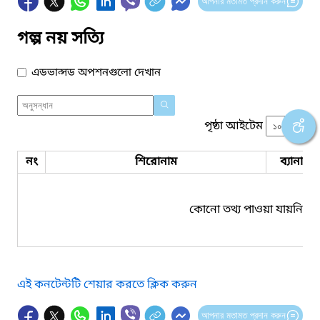
আপনার মতামত প্রদান করুন
গল্প নয় সত্যি
এডভান্সড অপশনগুলো দেখান
পৃষ্ঠা আইটেম
নং
শিরোনাম
ব্যানার 
কোনো তথ্য পাওয়া যায়নি।
এই কনটেন্টটি শেয়ার করতে ক্লিক করুন
আপনার মতামত প্রদান করুন