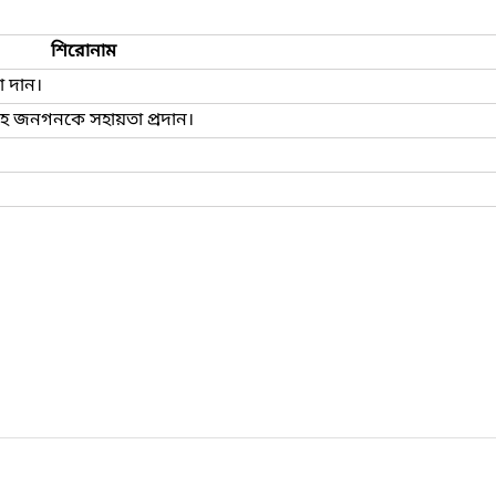
শিরোনাম
া দান।
রহে জনগনকে সহায়তা প্রদান।