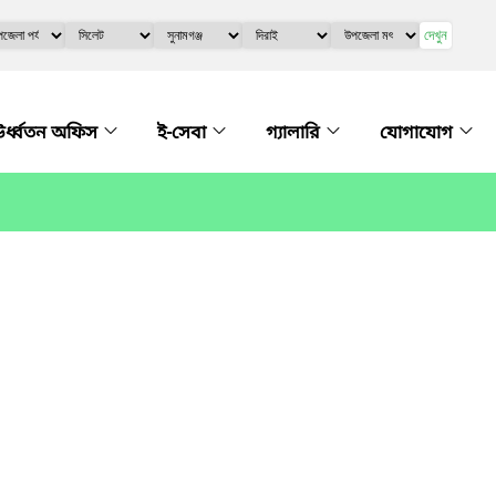
দেখুন
র্ধ্বতন অফিস
ই-সেবা
গ্যালারি
যোগাযোগ