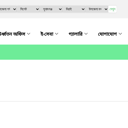
দেখুন
র্ধ্বতন অফিস
ই-সেবা
গ্যালারি
যোগাযোগ