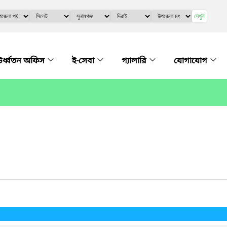
দেখুন
র্ধ্বতন অফিস
ই-সেবা
গ্যালারি
যোগাযোগ